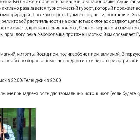
бани. Вы сможете посетить на маленьком паровозике! Узкий кань
ь активно развивается туристический курорт, который поражает
ми природой . Протяженность Гуамского ущелья составляет 3 км , 
и реликтовой растительности на скалистых склонах создают цел
тов синего, красного, свинцового , белого , черного и дымчатого
ды прошлого века. Узкоколейка протяженностью 8 км связывает Г
агний, нитриты, йодид-ион, поликарбонат-ион, аммоний. В первую
а особенно хорошо помогает вода из источников при артритах и 
ск в 22.00/Геленджик в 22.00
альные принадлежность для термальных источников (если будете к