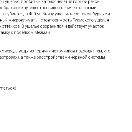
он ущелья, пробитый за тысячелетия горной рекой
 воображение путешественников величественными
глубина – до 400 м . Внизу ущелья несет свои бурные и
ебный микроклимат . Неповторимость Гуамского ущелья
 оттенков. В ущелье сохранился и действует участок
уамку с поселком Мезмай.
 очередь воды из горячих источников подходят тем, кто
артрозах), а также расстройствами нервной системы
упаться)