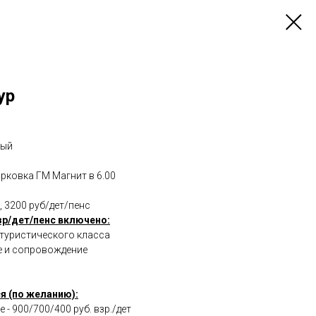
ур
ный
арковка ГМ Магнит в 6.00
, 3200 руб/дет/пенс
зр/дет/пенс включено:
 туристического класса
е и сопровождение
я (по желанию):
 - 900/700/400 руб. взр./дет