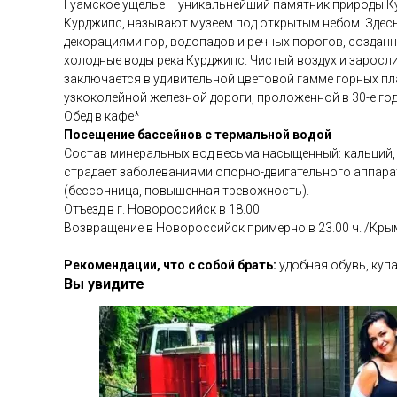
Гуамское ущелье – уникальнейший памятник природы Ку
Курджипс, называют музеем под открытым небом. Здес
декорациями гор, водопадов и речных порогов, созданны
холодные воды река Курджипс. Чистый воздух и заросл
заключается в удивительной цветовой гамме горных плас
узкоколейной железной дороги, проложенной в 30-е го
Обед в кафе*
Посещение бассейнов с термальной водой
Состав минеральных вод весьма насыщенный: кальций, м
страдает заболеваниями опорно-двигательного аппарат
(бессонница, повышенная тревожность).
Отъезд в г. Новороссийск в 18.00
Возвращение в Новороссийск примерно в 23.00 ч. /Крым
Рекомендации, что с собой брать:
удобная обувь, куп
Вы увидите