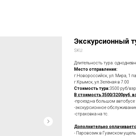
Экскурсионный т
SKU:
Длительность тура: одноднев
Место отправления:
г.Новороссийск, ул. Мира, 1 п
г.Крымск, ул.Зелёная в 7.00
Стоимость тура:
3500 руб/взр
В стоимость 3500/3200руб. в
-проезд на большом автобусе
-экскурсионное обслуживани
-страховка на тс.
Дополнительно оплачиваетс
- Паровозик в Гуамском ущелье