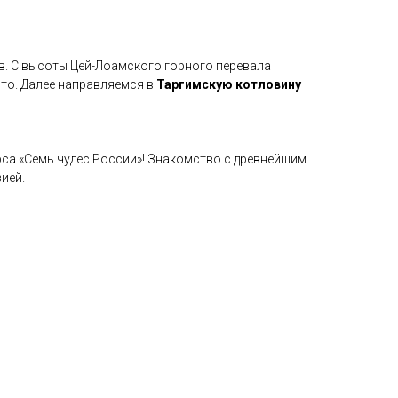
в. С высоты Цей-Лоамского горного перевала
то. Далее направляемся в
Таргимскую котловину
–
са «Семь чудес России»! Знакомство с древнейшим
ией.