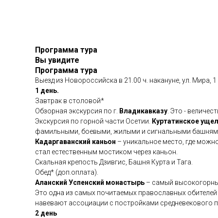
Программа тура
Вы увидите
Программа тура
Выезд из Новороссийска в 21.00 ч. накануне, ул. Мира, 
1 день.
Завтрак в столовой*
Обзорная экскурсия по г.
Владикавказу
. Это - величе
Экскурсия по горной части Осетии.
Куртатинское уще
фамильными, боевыми, жилыми и сигнальными башнями
Кадаргаванский каньон
– уникальное место, где можно
стал естественным мостиком через каньон.
Скальная крепость Дзивгис, Башня Курта и Тага.
Обед* (доп.оплата).
Аланский Успенский монастырь
– самый высокогорны
Это одна из самых почитаемых православных обителей 
навевают ассоциации с постройками средневекового пе
2 день