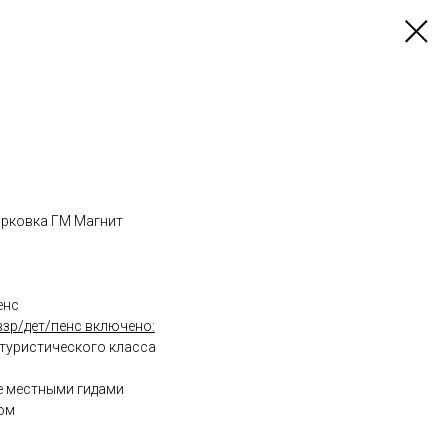
парковка ГМ Магнит
енс
взр/дет/пенс включено:
 туристического класса
е местными гидами
ом