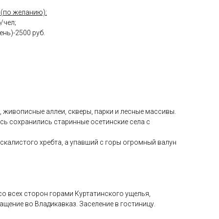
(по желанию):
/чел;
ень)-2500 руб.
ы, живописные аллеи, скверы, парки и лесные массивы.
есь сохранились старинные осетинские села с
и скалистого хребта, а упавший с горы огромный валун
со всех сторон горами Куртатинского ущелья,
щение во Владикавказ. Заселение в гостиницу.