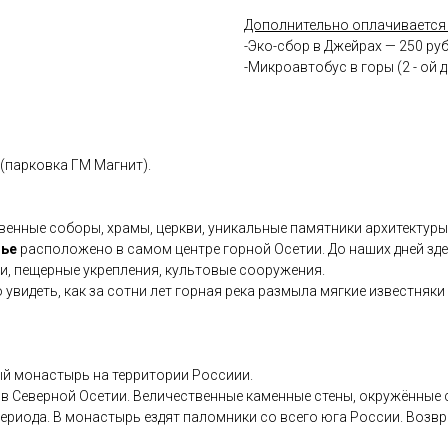
Дополнительно оплачивается 
-Эко-сбор в Джейрах — 250 руб
-Микроавтобус в горы (2 - ой д
1 (парковка ГМ Магнит).
ственные соборы, храмы, церкви, уникальные памятники архитектур
лье
расположено в самом центре горной Осетии. До наших дней зд
, пещерные укрепления, культовые сооружения.
 увидеть, как за сотни лет горная река размыла мягкие известняк
й монастырь на территории Россиии.
в Северной Осетии. Величественные каменные стены, окружённые 
риода. В монастырь ездят паломники со всего юга России. Возвра