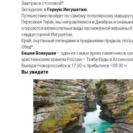
Завтрак в столовой*
Экскурсия в
Горную Ингушетию.
Путешествие пройдет по самому популярному маршрут
Пересекая Терек, мы направляемся в Джейрах и оказыв
откроются великолепные виды заснеженной вершины К
сердце горной Ингушетии.
Край, окутанный легендами и преданиями предков, пог
Обед*.
Башни Вовнушки
– один из самых ярких памятников ср
христианским храмом России – Тхаба-Ерды в Ассинском 
Выезд в Новороссийск в 17.30 ч, прибытие в ~03.30 ч.
Вы увидите