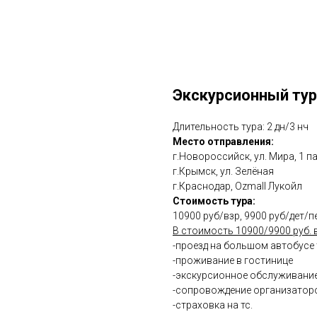
Экскурсионный тур
Длительность тура: 2 дн/3 нч
Место отправления:
г.Новороссийск, ул. Мира, 1 
г.Крымск, ул. Зелёная
г.Краснодар, Ozmall Лукойл​​​​​​​
Стоимость тура:
10900 руб/взр, 9900 руб/дет/п
В стоимость 10900/9900 руб. 
-проезд на большом автобусе
-проживание в гостинице
-экскурсионное обслуживани
-сопровождение организатор
-страховка на тс.