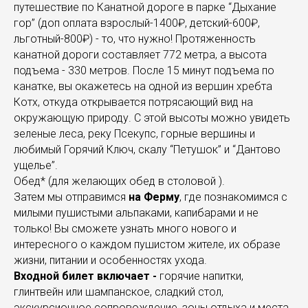
путешествие по Канатной дороге в парке “Дыхание
гор” (доп оплата взрослый-1400₽, детский-600₽,
льготный-800₽) - то, что нужно! Протяженность
канатной дороги составляет 772 метра, а высота
подъема - 330 метров. После 15 минут подъема по
канатке, вы окажетесь на одной из вершин хребта
Котх, откуда открывается потрясающий вид на
окружающую природу. С этой высоты можно увидеть
зеленые леса, реку Псекупс, горные вершины и
любимый Горячий Ключ, скалу “Петушок” и “Дантово
ущелье”.
Обед* (для желающих обед в столовой ).
Затем мы отправимся
на Ферму
, где познакомимся с
милыми пушистыми альпаками, капибарами и не
только! Вы сможете узнать много нового и
интересного о каждом пушистом жителе, их образе
жизни, питании и особенностях ухода.
Входной билет включает -
горячие напитки,
глинтвейн или шампанское, сладкий стол,
экскурсионное сопровождение, зоны отдыха и места