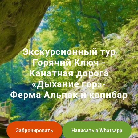
Экскурсионный тур
Горячий Ключ -
Канатная дорога
«Дыхание гор»-
Ферма Альпак и капибар
Забронировать
Написать в Whatsapp