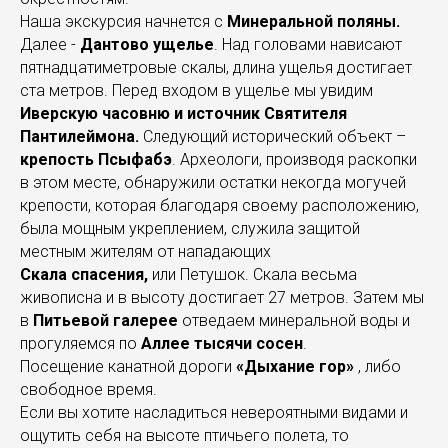
Наша экскурсия начнется с
Минеральной поляны.
Далее -
Дантово ущелье
. Над головами нависают
пятнадцатиметровые скалы, длина ущелья достигает
ста метров. Перед входом в ущелье мы увидим
Иверскую часовню и источник Святителя
Пантилеймона.
Следующий исторический объект –
крепость Псыфабэ
. Археологи, производя раскопки
в этом месте, обнаружили остатки некогда могучей
крепости, которая благодаря своему расположению,
была мощным укреплением, служила защитой
местным жителям от нападающих
Скала спасения,
или Петушок. Скала весьма
живописна и в высоту достигает 27 метров. Затем мы
в
Питьевой галерее
отведаем минеральной воды и
прогуляемся по
Аллее тысячи сосен
.
Посещение канатной дороги
«Дыхание гор»
, либо
свободное время.
Если вы хотите насладиться невероятными видами и
ощутить себя на высоте птичьего полета, то