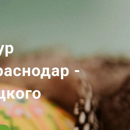
ур
раснодар -
цкого