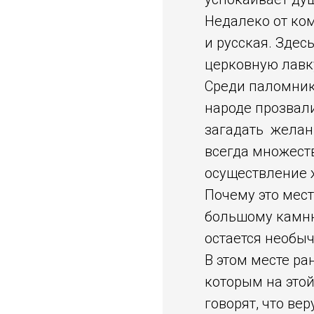
Недалеко от ком
и русская. Здес
церковную лавку
Среди паломник
народе прозвали
загадать желани
всегда множест
осуществление 
Почему это мест
большому камню
остается необы
В этом месте р
которым на это
говорят, что в