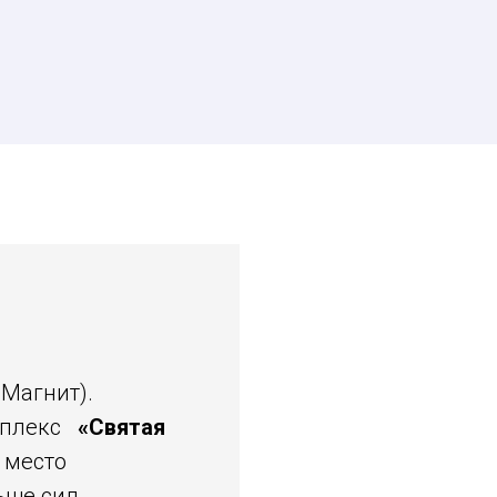
 Магнит).
омплекс
«Святая
 место
ьше сил.