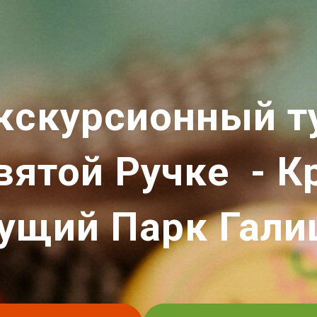
кскурсионный т
вятой Ручке - К
ущий Парк Гали