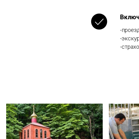
Включ
-проез
-экску
-страхо