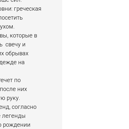
овни: греческая
посетить
ухом.
ы, которые в
ь свечу и
их обрывах
адежде на
течет по
 после них
ю руку.
енд, согласно
е легенды
о рождении