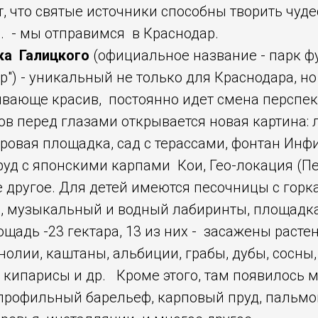
т, что святые источники способны творить чуде
ч. - мы отправимся в Краснодар.
ка Галицкого
(официальное название - парк ф
р") - уникальный не только для Краснодара, но
ающе красив, постоянно идет смена перспект
в перед глазами открывается новая картина: 
ровая площадка, сад с терассами, фонтан Инф
руд с японскими карпами Кои, Гео-локация (П
е другое. Для детей имеются песочницы с горк
м, музыкальный и водный лабиринты, площадка
ощадь -23 гектара, 13 из них - засажены раст
олии, каштаны, альбиции, грабы, дубы, сосны, 
 кипарисы и др. Кроме этого, там появилось 
профильный барельеф, карповый пруд, пальмо