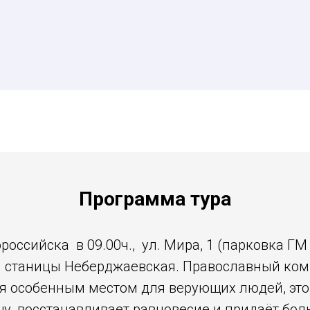
Программа тура
ороссийска в 09.00ч., ул. Мира, 1 (парковка ГМ
н станицы Неберджаевская. Православный к
ся особенным местом для верующих людей, это
у, восстанавливает равновесие и придаёт бол