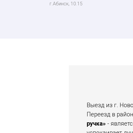
г.Абинск, 10.15
Выезд из г. Нов
Переезд в райо
ручка»
- являет
успокаивает душ