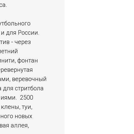
са.
утбольного
 и для России.
ив - через
летний
инити, фонтан
еревернутая
ами, веревочный
 для стритбола
ениями. 2500
клены, туи,
много новых
вая аллея,