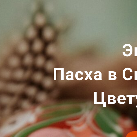
Э
Пасха в С
Цвет