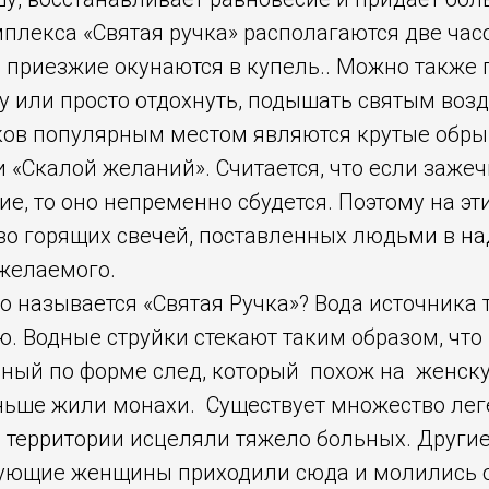
плекса «Святая ручка» располагаются две час
ь приезжие окунаются в купель.. Можно также 
 или просто отдохнуть, подышать святым возд
ов популярным местом являются крутые обрыв
 «Скалой желаний». Считается, что если зажеч
е, то оно непременно сбудется. Поэтому на эт
во горящих свечей, поставленных людьми в н
желаемого.
о называется «Святая Ручка»? Вода источника 
. Водные струйки стекают таким образом, что
чный по форме след, который похож на женску
аньше жили монахи. Существует множество лег
й территории исцеляли тяжело больных. Други
ерующие женщины приходили сюда и молились 