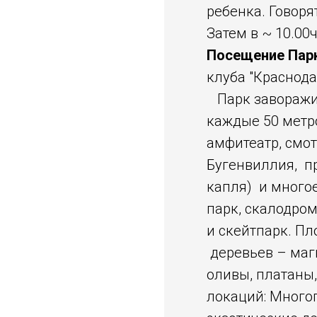
ребенка. Говоря
Затем в ~ 10.00
Посещение Пар
клуба "Краснода
Парк заворажив
каждые 50 метро
амфитеатр, смот
Бугенвиллия, п
капля) и много
парк, скалодро
и скейтпарк. Пл
деревьев – магн
оливы, платаны,
локаций: Много