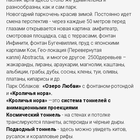
разнообразны, как и сам парк.
Новогодний паркочень красив зимой. Постоянно идет
смена перспектив - через каждые 50 метров перед
глазами открывается новая картина: амфитеатр,
смотровая площадка, сад с террасами, фонтан
Инфинити, фонтан Бугенвиллия, пруд с японскими
карпами Кои, Гео-локация (Перевернутая
капля) Abstracta, и многое другое. 2500деревьев –
жакаранды, лираны, араукарии, магнолии, каштаны,
альбиции, грабы, дубы, сосны, клены, туи, оливы,
платаны, кипарисы и др.
Парк Облаков:
«Озеро Любви»
с фонтаном-ротондой
и
«Кроличья нора».
«Кроличья нора»
—это
система тоннелей с
анимационными проекциями
.
Космический тоннель
- на стенах и потолке
транслируются планеты, астероиды и чёрные дыры.
Подводный тоннель
- здесь можно увидеть китов,
русалок и коралловые рифы.