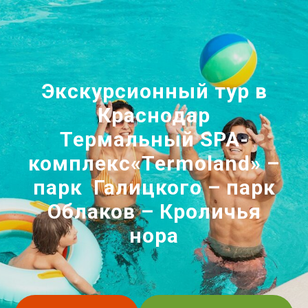
Экскурсионный тур в
Краснодар
Термальный SPA-
комплекс«Termoland» –
парк Галицкого – парк
Облаков – Кроличья
нора