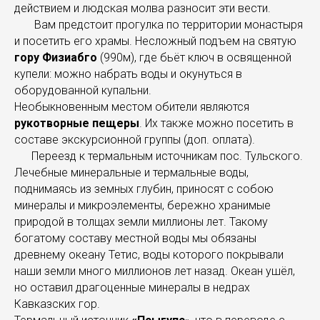
действием и людская молва разносит эти вести.
Вам предстоит прогулка по территории монастыря
и посетить его храмы. Несложный подъем на святую
гору Физиабго
(990м), где бьёт ключ в освященной
купели: можно набрать воды и окунуться в
оборудованной купальни.
Необыкновенным местом обители являются
рукотворные пещеры
. Их также можно посетить в
составе экскурсионной группы (доп. оплата).
Переезд к термальным источникам пос. Тульского.
Лечебные минеральные и термальные воды,
поднимаясь из земных глубин, приносят с собою
минералы и микроэлементы, бережно хранимые
природой в толщах земли миллионы лет. Такому
богатому составу местной воды мы обязаны
древнему океану Тетис, воды которого покрывали
наши земли много миллионов лет назад. Океан ушёл,
но оставил драгоценные минералы в недрах
Кавказских гор.