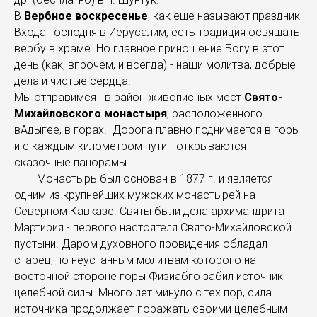
В
Вербное воскресенье
, как еще называют праздник
Входа Господня в Иерусалим, есть традиция освящать
вербу в храме. Но главное приношение Богу в этот
день (как, впрочем, и всегда) - наши молитва, добрые
дела и чистые сердца.
Мы отправимся в район живописных мест
Свято-
Михайловского монастыря
, расположенного
вАдыгее, в горах. Дорога плавно поднимается в горы
и с каждым километром пути - открываются
сказочные панорамы.
Монастырь был основан в 1877 г. и является
одним из крупнейших мужских монастырей на
Северном Кавказе. Святы были дела архимандрита
Мартирия - первого настоятеля Свято-Михайловской
пустыни. Даром духовного провидения обладал
старец, по неустанным молитвам которого на
восточной стороне горы Физиабго забил источник
целебной силы. Много лет минуло с тех пор, сила
источника продолжает поражать своими целебным