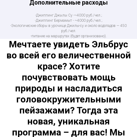
Дополнительные расходы
-Джиппинг Джылы Су -~4000 руб./чел.;
-Джиппинг Бермамыт - ~4000 руб./чел.;
-Экологические сборы в урочище Джилы-су и около водопадов — 450
руб./чел.
-питание на маршрутах (будет организовано).
Мечтаете увидеть Эльбрус
во всей его величественной
красе? Хотите
почувствовать мощь
природы и насладиться
головокружительными
пейзажами? Тогда эта
новая, уникальная
программа – для вас! Мы