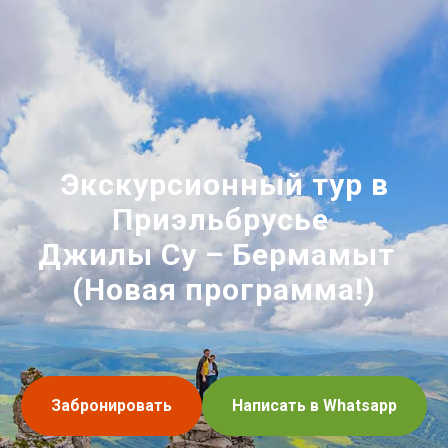
Экскурсионный тур в
Приэльбрусье
Джилы Су – Бермамыт
(Новая программа!)
Забронировать
Написать в Whatsapp