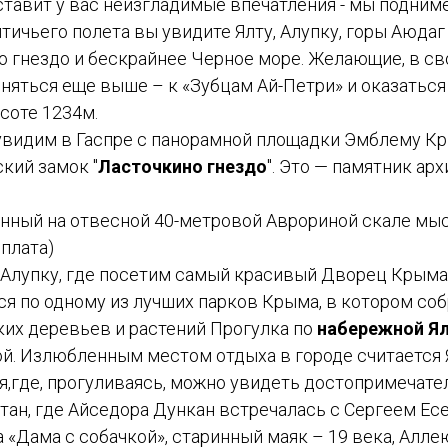
ставит у вас неизгладимые впечатления - мы подним
тичьего полета вы увидите Ялту, Алупку, горы Аюдаг
о гнездо и бескрайнее Черное море. Желающие, в св
няться еще выше – к «Зубцам Ай-Петри» и оказаться
соте 1234м.
увидим в Гаспре с панорамной площадки Эмблему Кр
кий замок "
Ласточкино гнездо
". Это — памятник ар
нный на отвесной 40-метровой Аврориной скале мыс
плата)
 Алупку, где посетим самый красивый Дворец Крыма
ся по одному из лучших парков Крыма, в котором со
ких деревьев и растений Прогулка по
набережной Я
й. Излюбленным местом отдыха в городе считается 
,где, прогуливаясь, можно увидеть достопримечател
тан, где Айседора Дункан встречалась с Сергеем Ес
 «Дама с собачкой», старинный маяк – 19 века, Алле