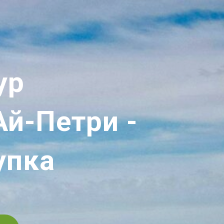
ур
Ай-Петри -
упка