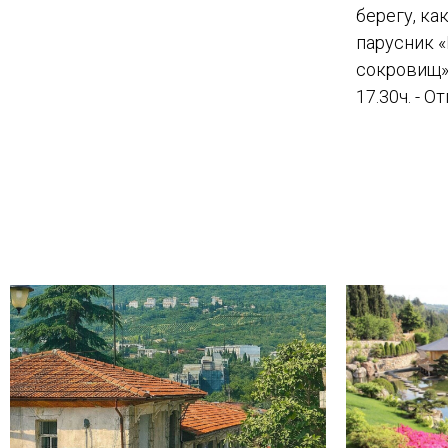
берегу, ка
парусник 
сокровищ»
17.30ч. - 