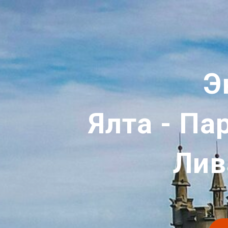
Э
Ялта - Па
Лив