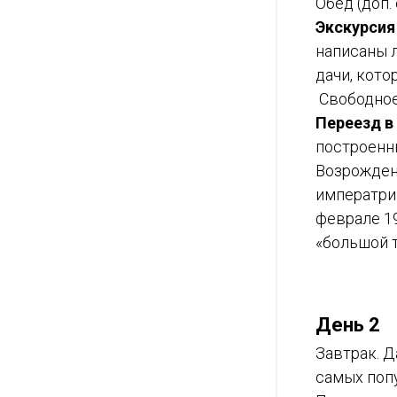
Обед (доп. 
Экскурсия
написаны 
дачи, кото
Свободное
Переезд в
построенн
Возрожден
императриц
феврале 1
«большой т
День 2
Завтрак. 
самых поп