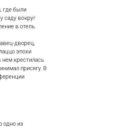
ы
, где были
у саду вокруг
ение в отель.
авец-дворец,
лаццо эпохи
в нем крестилась
инимал присягу. В
нференции
то одно из