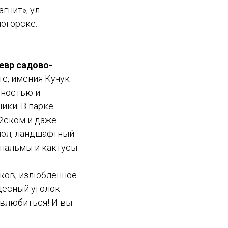
гнит», ул.
огорске.
евр садово-
е, имения Кучук-
нностью и
ики. В парке
ийском и даже
пол, ландшафтный
 пальмы и кактусы
иков, излюбленное
удесный уголок
 влюбиться! И вы