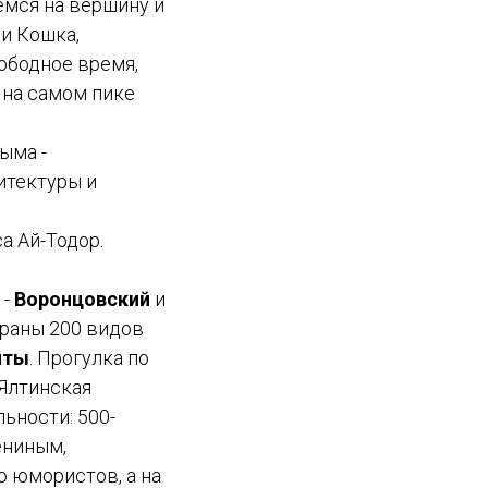
емся на вершину и
 и Кошка,
ободное время,
 на самом пике
ыма -
хитектуры и
а Ай-Тодор.
 -
Воронцовский
и
браны 200 видов
лты
. Прогулка по
Ялтинская
ьности: 500-
ениным,
ю юмористов, а на