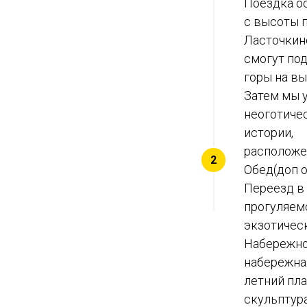
Поездка о
с высоты п
Ласточкин
смогут под
горы на вы
Затем мы 
неоготичес
истории,
расположе
Обед(доп о
Переезд в
прогуляем
экзотичес
Набережно
набережная
летний пла
скульптура