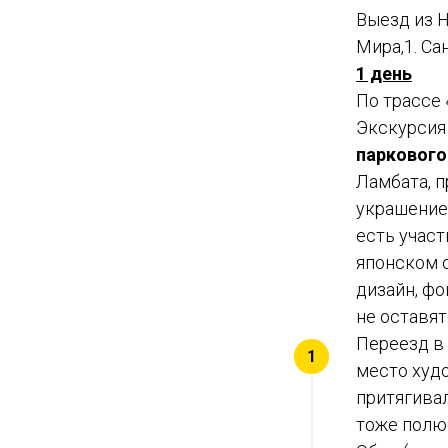
Выезд из Н
Мира,1. С
1 день
По трассе 
Экскурсия
паркового
Ламбата, 
украшение
есть участ
японском 
дизайн, фо
не оставят
Переезд в 
место худо
притягивал
тоже полюб