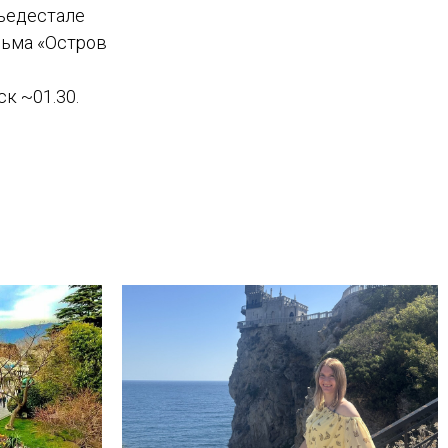
пьедестале
льма «Остров
к ~01.30.