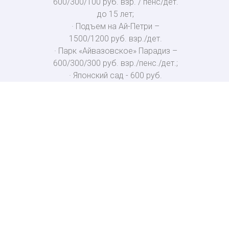
600/300/100 руб. взр. / пенс/дет.
до 15 лет;
· Подъем на Ай-Петри –
1500/1200 руб. взр./дет.
· Парк «Айвазовское» Парадиз –
600/300/300 руб. взр./пенс./дет.;
· Японский сад - 600 руб.