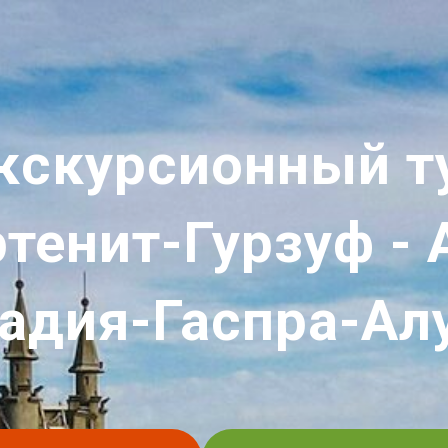
кскурсионный т
ртенит-Гурзуф - 
адия-Гаспра-Ал