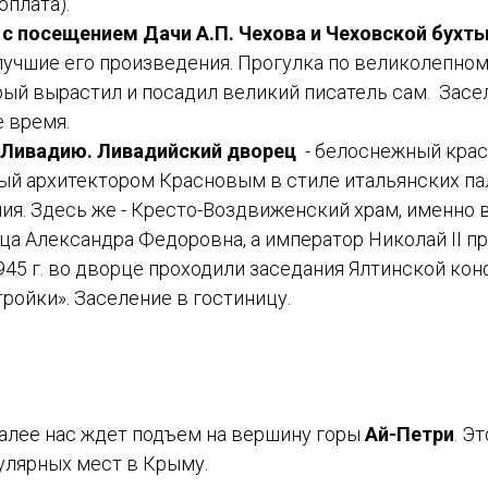
оплата).
 с посещением Дачи А.П. Чехова и Чеховской бухт
лучшие его произведения. Прогулка по великолепном
рый вырастил и посадил великий писатель сам.
Засел
 время.
 Ливадию. Ливадийский дворец
- белоснежный крас
ый архитектором Красновым в стиле итальянских па
ия. Здесь же - Кресто-Воздвиженский храм, именно 
а Александра Федоровна, а император Николай II пр
945 г. во дворце проходили заседания Ялтинской ко
ройки». Заселение в гостиницу.
Далее нас ждет подъем на вершину горы
Ай-Петри
. Э
улярных мест в Крыму.