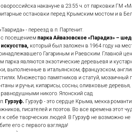
овороссийска накануне в 23.55 ч. от парковки ГМ «Ма
анитарные остановки перед Крымским мостом и в Бел
«Таврида» - переезд в п. Партенит.
 с посещением
парка Айвазовское «Парадиз» – шед
 искусства,
который был заложен в 1964 году на мест
принадлежавшего Гагариным и Раевским. Главной це
м парка являются экзотические деревьевя и кустарн
ки, выполненные в итальянском, французском, англ
стилях. Множество памятников и статуй, мозаичный 
нтаны и ручьи, кипарисы, сосны, оливковые деревья,
 равнодушными никого. Японский сад.
п.
Гурзуф.
Гурзуф - это сердце Крыма, мекка романт
жников, писателей и поэтов. Во все времена этот ч
 к себе творческих людей. В Гурзуф не возможно не
ите его с первого взгляда!