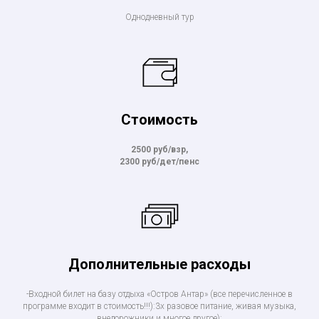
Однодневный тур
Стоимость
2500 руб/взр,
2300 руб/дет/пенс
Дополнительные расходы
-Входной билет на базу отдыха «Остров Антар» (все перечисленное в
программе входит в стоимость!!!):3х разовое питание, живая музыка,
внедорожники и многое другое):