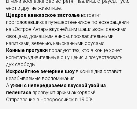
В мини-зоопарке Вас встретят павлины, страусы, гуси,
енот и другие животные.
Щедрое кавказское застолье
встретит
проголодавшихся путешественников по возвращении
на «Остров Антар» вкуснейшим шашлыком, свежими
овощами, домашним вином, прохладительными
напитками, зеленью, изысканными соусами.
Конные прогулки
порадуют тех, кто в конце хочет
испытать удивительные ощущения и почувствовать
дух свободы.
Искромётное вечернее шоу
в конце дня оставит
незабываемые воспоминания.
А
ужин с непередаваемо вкусной ухой из
пеленгаса
прозвучит ярким аккордом!
Отправление в Новороссийск в 19.00ч.