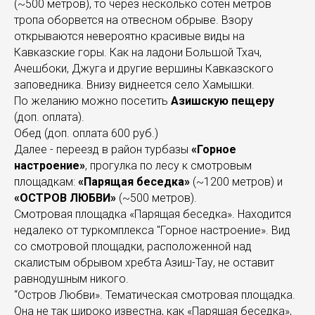
(~500 метров), то через несколько сотен метров
тропа оборвется на отвесном обрыве. Взору
открываются невероятно красивые виды на
Кавказские горы. Как на ладони Большой Тхач,
Ачешбоки, Джуга и другие вершины Кавказского
заповедника. Внизу виднеется село Хамышки.
По желанию можно посетить
Азишскую пещеру
(доп. оплата).
Обед
(доп. оплата 600 руб.)
Далее - переезд в район турбазы
«Горное
настроение»
, прогулка по лесу к смотровым
площадкам:
«Парящая беседка»
(~1200 метров) и
«ОСТРОВ ЛЮБВИ»
(~500 метров).
Смотровая площадка «Парящая беседка». Находится
недалеко от туркомплекса "Горное настроение». Вид
со смотровой площадки, расположенной над
скалистым обрывом хребта Азиш-Тау, не оставит
равнодушным никого.
“Остров Любви». Тематическая смотровая площадка.
Она не так широко известна, как «Парящая беседка»,