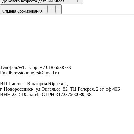
До какого возраста детский билет
Отмена бронирования
Телефон/Whatsapp: +7 918 6688789
Email: rosstour_nvrsk@mail.ru
ИП Павлова Виктория Юрьевна,
г. Новороссийск, ул.Энгельса, 82, ТЦ Галерея, 2 эт, оф.40Б
ИНН 231519252535 ОГРН 317237500089598