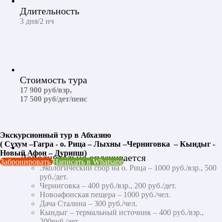
Длительность
3 дня/2 нч
Стоимость тура
17 900 руб/взр,
17 500 руб/дет/пенс
Экскурсионный тур в Абхазию
( Сухум –Гагра - о. Рица – Лыхны –Черниговка – Кындыг -
Новый Афон – Дурипш)
Дополнительно оплачивается
Забронировать
Написать в Whatsapp
Экологический сбор на о. Рица – 1000 руб./взр., 500
руб./дет.
Черниговка – 400 руб./взр., 200 руб./дет.
Новоафонская пещера – 1000 руб./чел.
Дача Сталина – 300 руб./чел.
Кындыг – термальный источник – 400 руб./взр.,
200руб./дет.