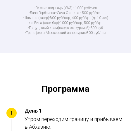
-Гегские водопады(УАЗ) - 1000 руб/чел
-Дача Горбачева+Дача Сталина - 500 руб/чел
-Шлырпа (катер)-800 руб/взр, 400 руб/дет (до 10 лет)
-оз Рица (эко-сбор)-1000 руб/взр, 500 руб/дет
-Пицундский храм(вход с экскурсией)-300 руб
-Трансфер в Мюссерский заповедник-800 руб/чел
Программа
День 1
Утром переходим границу и прибываем
в Абхазию.