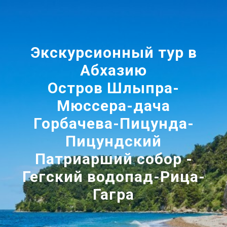
Экскурсионный тур в
Абхазию
Остров Шлыпра-
Мюссера-дача
Горбачева-Пицунда-
Пицундский
Патриарший собор -
Гегский водопад-Рица-
Гагра