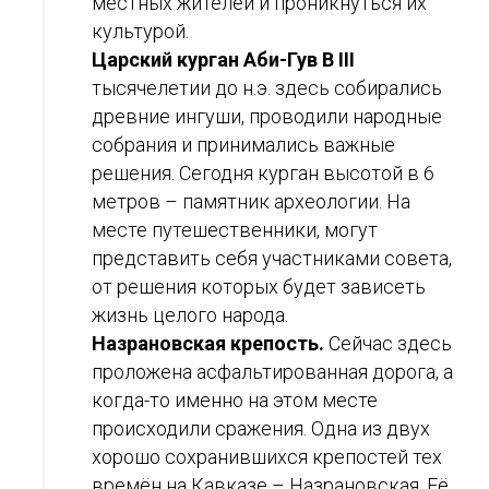
местных жителей и проникнуться их
культурой.
Царский курган Аби-Гув В III
тысячелетии до н.э. здесь собирались
древние ингуши, проводили народные
собрания и принимались важные
решения. Сегодня курган высотой в 6
метров – памятник археологии. На
месте путешественники, могут
представить себя участниками совета,
от решения которых будет зависеть
жизнь целого народа.
Назрановская крепость.
Сейчас здесь
проложена асфальтированная дорога, а
когда-то именно на этом месте
происходили сражения. Одна из двух
хорошо сохранившихся крепостей тех
времён на Кавказе – Назрановская. Её