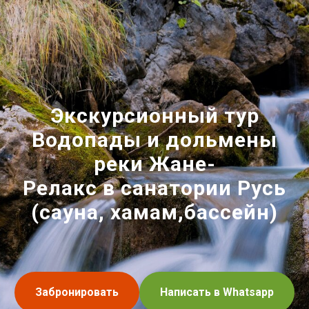
Экскурсионный тур
Водопады и дольмены
реки Жане-
Релакс в санатории Русь
(сауна, хамам,бассейн)
Забронировать
Написать в Whatsapp