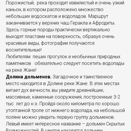
Порожистый, река проходит извилистый и очень узкий
каньон, в котором расположено множество
небольших водоскатов и водопадов. Маршрут
заканчивается у верхних чаш Геракла и Афродиты.
Здесь горные породы практически вертикально
выходят пластами на поверхность, образуя очень
красивые виды, фотографии получаются
восхитительные!
Любителям пеших прогулок и необычных природных
памятников обязательно следует посетить водопады
на реке Жане!
Долина дольменов.
Загадочное и таинственное
место находится в Долине реки Жане. В этих местах
витает дух вечности, вы увидите древнейшие,
массивные, каменные сооружения, построенные 3-2
тыс. лет до н.э. Пройдя около километра по хорошо
утоптанной тропе от нижнего водопада, на небольшой
поляне можно увидеть первую группу дольменов.
Левый имеет интересное название – дольмен Скрытых
Возможностей. В центре находится дольмен