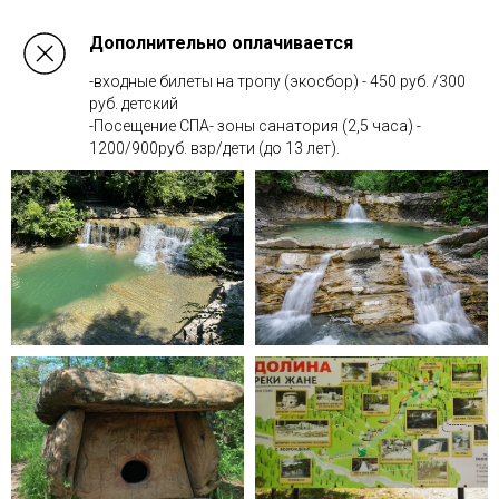
Дополнительно оплачивается
-входные билеты на тропу (экосбор) - 450 руб. /300
руб. детский
-Посещение СПА- зоны санатория (2,5 часа) -
1200/900руб. взр/дети (до 13 лет).